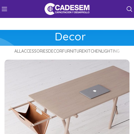
Decor
ALL
ACCESSORIES
DECOR
FURNITURE
KITCHEN
LIGHTING