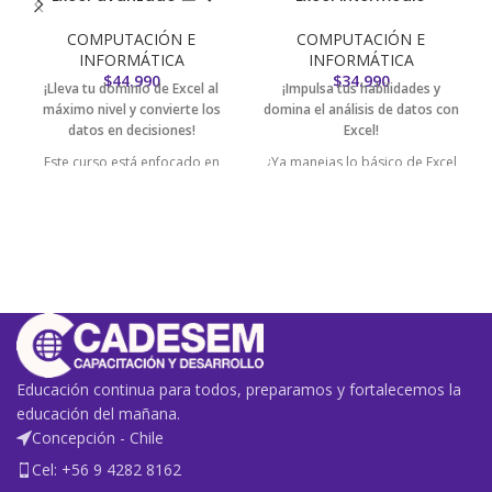
COMPUTACIÓN E
COMPUTACIÓN E
INFORMÁTICA
INFORMÁTICA
$
44.990
$
34.990
¡Lleva tu dominio de Excel al
¡Impulsa tus habilidades y
máximo nivel y convierte los
domina el análisis de datos con
datos en decisiones!
Excel!
Este curso está enfocado en
¿Ya manejas lo básico de Excel
quienes ya tienen manejo
y quieres dar el siguiente paso?
intermedio de Excel y quieren
Este curso de
Excel Intermedio
aprender a automatizar tareas,
está diseñado para quienes
analizar información compleja
desean
aumentar su
y trabajar con macros,
productividad
,
mejorar la
escenarios y tablas dinámicas
precisión de sus datos
y
avanzadas. Ideal para
automatizar tareas
con
profesionales que necesitan
funciones más avanzadas.
eficiencia, precisión y análisis
profundo de datos
en su día a
Educación continua para todos, preparamos y fortalecemos la
día.
educación del mañana.
Concepción - Chile
Cel: +56 9 4282 8162