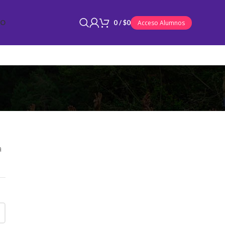
TO
0
/
$
0
Acceso Alumnos
a