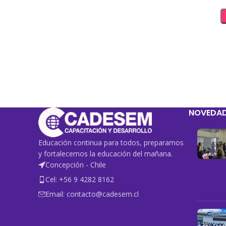
NOVEDA
Educación continua para todos, preparamos
y fortalecemos la educación del mañana.
Concepción - Chile
Cel: +56 9 4282 8162
Email: contacto@cadesem.cl