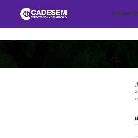
INICIO
NUEST
¿
u
c
N