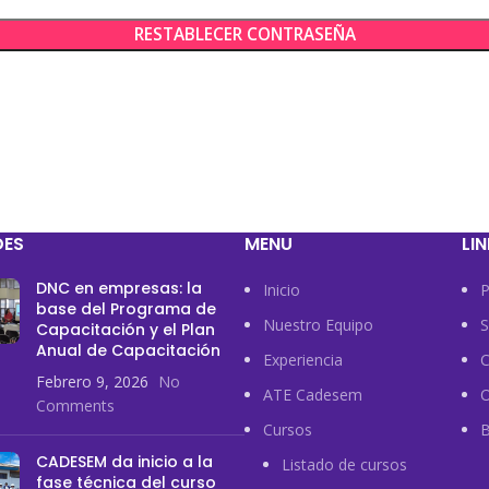
RESTABLECER CONTRASEÑA
DES
MENU
LI
DNC en empresas: la
Inicio
P
base del Programa de
Nuestro Equipo
S
Capacitación y el Plan
Anual de Capacitación
Experiencia
C
Febrero 9, 2026
No
ATE Cadesem
Comments
Cursos
B
CADESEM da inicio a la
Listado de cursos
fase técnica del curso