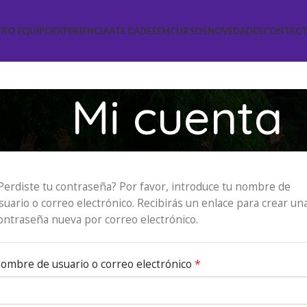
RO EQUIPO
EXPERIENCIA
ATE CADESEM
CURSOS
NOVEDADES
CONTAC
Mi cuenta
Perdiste tu contraseña? Por favor, introduce tu nombre de
suario o correo electrónico. Recibirás un enlace para crear un
ontraseña nueva por correo electrónico.
*
ombre de usuario o correo electrónico